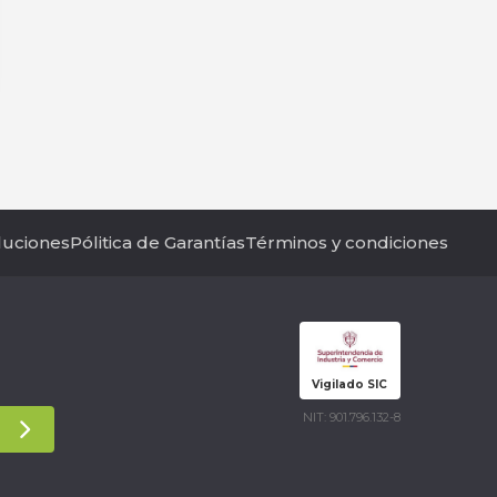
luciones
Pólitica de Garantías
Términos y condiciones
Vigilado SIC
NIT: 901.796.132-8