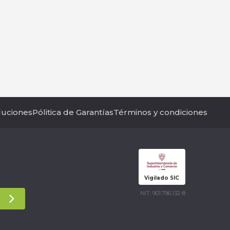
luciones
Pólitica de Garantías
Términos y condiciones
Vigilado SIC
NIT: 901.796.132-8